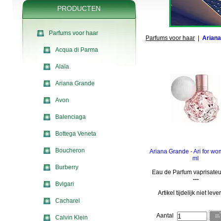
PRODUCTEN
Parfums voor haar
Parfums voor haar
|
Arian
Acqua di Parma
Alaïa
Ariana Grande
Avon
Balenciaga
Bottega Veneta
Boucheron
Ariana Grande - Ari for w
ml
Burberry
Eau de Parfum vaprisateu
---
Bvlgari
Artikel tijdelijk niet lev
Cacharel
Aantal
Calvin Klein