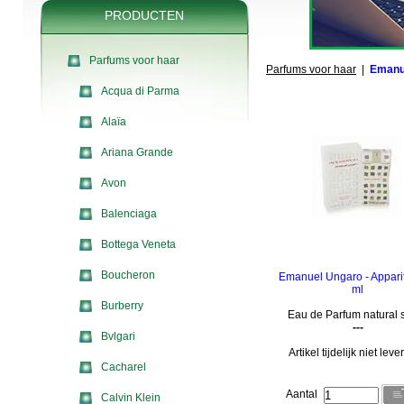
PRODUCTEN
Parfums voor haar
Parfums voor haar
|
Emanu
Acqua di Parma
Alaïa
Ariana Grande
Avon
Balenciaga
Bottega Veneta
Boucheron
Emanuel Ungaro - Appari
ml
Burberry
Eau de Parfum natural 
---
Bvlgari
Artikel tijdelijk niet lev
Cacharel
Aantal
Calvin Klein