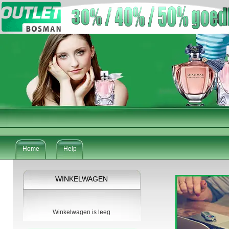
Home
Help
WINKELWAGEN
Winkelwagen is leeg