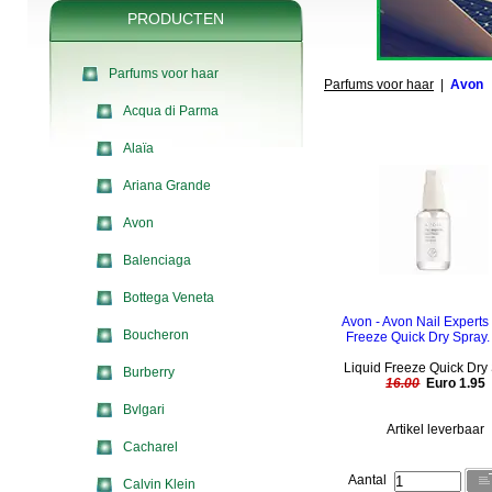
PRODUCTEN
Parfums voor haar
Parfums voor haar
|
Avon
Acqua di Parma
Alaïa
Ariana Grande
Avon
Balenciaga
Bottega Veneta
Avon - Avon Nail Experts
Boucheron
Freeze Quick Dry Spray.
Liquid Freeze Quick Dry 
Burberry
16.00
Euro 1.95
Bvlgari
Artikel leverbaar
Cacharel
Aantal
Calvin Klein