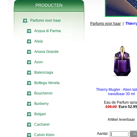
PRODUCTEN
Parfums voor haar
Parfums voor haar
|
Thierr
Acqua di Parma
Alaïa
Ariana Grande
Avon
Balenciaga
Bottega Veneta
Thierry Mugler - Alien ta
Boucheron
navulbaar 30 ml
Eau de Parfum spra
Burberry
106.00
Euro 52.9
Bvlgari
Artikel leverbaar
Cacharel
Aantal
Calvin Klein