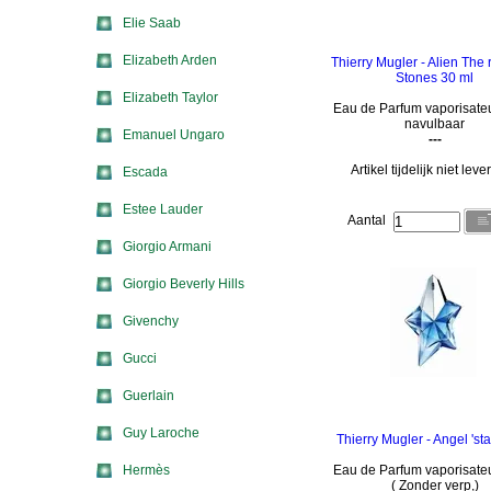
Elie Saab
Elizabeth Arden
Thierry Mugler - Alien The r
Stones 30 ml
Elizabeth Taylor
Eau de Parfum vaporisate
navulbaar
Emanuel Ungaro
---
Artikel tijdelijk niet lev
Escada
Estee Lauder
Aantal
Giorgio Armani
Giorgio Beverly Hills
Givenchy
Gucci
Guerlain
Guy Laroche
Thierry Mugler - Angel 'sta
Hermès
Eau de Parfum vaporisate
( Zonder verp,)