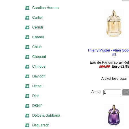
Carolina Herrera
Cartier
Cerruti
Chanel
Chloé
Thierry Mugler - Alien Go
ml
Chopard
Eau de Parfum spray Refi
Clinique
106.00
Euro 52.9
Davidoff
Artikel leverbaar
Diesel
Aantal
Dior
DKNY
Dolce & Gabbana
Dsquared²