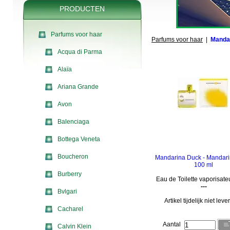
PRODUCTEN
Parfums voor haar
Parfums voor haar
|
Manda
Acqua di Parma
Alaïa
Ariana Grande
Avon
Balenciaga
Bottega Veneta
Boucheron
Mandarina Duck - Mandar
100 ml
Burberry
Eau de Toilette vaporisate
---
Bvlgari
Artikel tijdelijk niet lev
Cacharel
Aantal
Calvin Klein