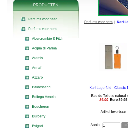
PRODUCTEN
Parfums voor haar
Parfums voor hem
|
Karl L
Parfums voor hem
Abercrombie & Fitch
Acqua di Parma
Aramis
Armaf
Azzaro
Baldessarini
Karl Lagerfeld - Classic
Eau de Toilette natural 
Bottega Veneta
86.00
Euro 39.95
Boucheron
Artikel leverbaar
Burberry
Aantal
Bvlgari