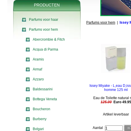
PRODUCTEN
Parfums voor haar
Parfums voor hem
|
Issey 
Parfums voor hem
Abercrombie & Fitch
Acqua di Parma
Aramis
Armaf
Azzaro
Issey Miyake - L,eau D,is
Baldessarini
homme 125 ml
Eau de Toilette natural 
Bottega Veneta
125.00
Euro 49.9
Boucheron
Artikel leverbaar
Burberry
Aantal
Bvlgari