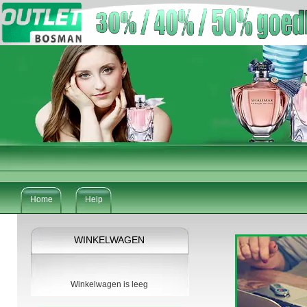
Home
Help
WINKELWAGEN
Winkelwagen is leeg